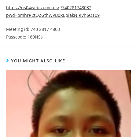
https://us04web.zoom.us/j/74028174803?
pwd=bmhrR2tQZGthWVB0REpiakNlRVh6QT09
Meeting id: 740 2817 4803
Passcode: 180NSs
YOU MIGHT ALSO LIKE