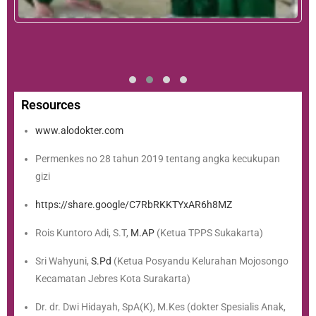
Resources
www.alodokter.com
Permenkes no 28 tahun 2019 tentang angka kecukupan
gizi
https://share.google/C7RbRKKTYxAR6h8MZ
Rois Kuntoro Adi, S.T,
M.AP
(Ketua TPPS Sukakarta)
Sri Wahyuni,
S.Pd
(Ketua Posyandu Kelurahan Mojosongo
Kecamatan Jebres Kota Surakarta)
Dr. dr. Dwi Hidayah, SpA(K), M.Kes (dokter Spesialis Anak,