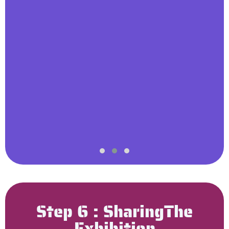
Step 6 : SharingThe
Exhibition