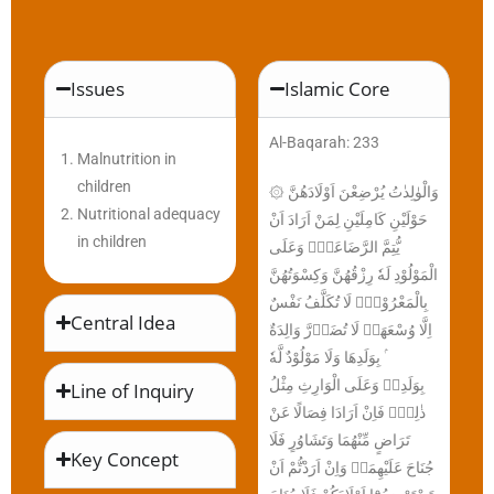
Issues
Islamic Core
Al-Baqarah: 233
Malnutrition in
children
۞ وَالْوٰلِدٰتُ يُرْضِعْنَ اَوْلَادَهُنَّ
Nutritional adequacy
حَوْلَيْنِ كَامِلَيْنِ لِمَنْ اَرَادَ اَنْ
in children
يُّتِمَّ الرَّضَاعَةَۗ وَعَلَى
الْمَوْلُوْدِ لَهٗ رِزْقُهُنَّ وَكِسْوَتُهُنَّ
بِالْمَعْرُوْفِۗ لَا تُكَلَّفُ نَفْسٌ
Central Idea
اِلَّا وُسْعَهَاۚ لَا تُضَاۤرَّ وَالِدَةٌ
ۢ بِوَلَدِهَا وَلَا مَوْلُوْدٌ لَّهٗ
بِوَلَدِهٖ وَعَلَى الْوَارِثِ مِثْلُ
Line of Inquiry
ذٰلِكَۚ فَاِنْ اَرَادَا فِصَالًا عَنْ
تَرَاضٍ مِّنْهُمَا وَتَشَاوُرٍ فَلَا
Key Concept
جُنَاحَ عَلَيْهِمَاۗ وَاِنْ اَرَدْتُّمْ اَنْ