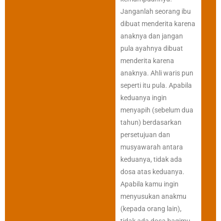
Janganlah seorang ibu
dibuat menderita karena
anaknya dan jangan
pula ayahnya dibuat
menderita karena
anaknya. Ahli waris pun
seperti itu pula. Apabila
keduanya ingin
menyapih (sebelum dua
tahun) berdasarkan
persetujuan dan
musyawarah antara
keduanya, tidak ada
dosa atas keduanya.
Apabila kamu ingin
menyusukan anakmu
(kepada orang lain),
tidak ada dosa bagimu