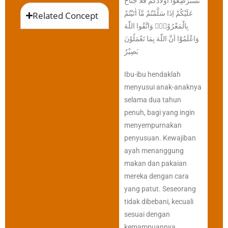
تَسْتَرْضِعُوْٓا اَوْلَادَكُمْ فَلَا جُنَاحَ
عَلَيْكُمْ اِذَا سَلَّمْتُمْ مَّآ اٰتَيْتُمْ
Related Concept
بِالْمَعْرُوْفِۗ وَاتَّقُوا اللّٰهَ
وَاعْلَمُوْٓا اَنَّ اللّٰهَ بِمَا تَعْمَلُوْنَ
بَصِيْرٌ
Ibu-ibu hendaklah
menyusui anak-anaknya
selama dua tahun
penuh, bagi yang ingin
menyempurnakan
penyusuan. Kewajiban
ayah menanggung
makan dan pakaian
mereka dengan cara
yang patut. Seseorang
tidak dibebani, kecuali
sesuai dengan
kemampuannya.